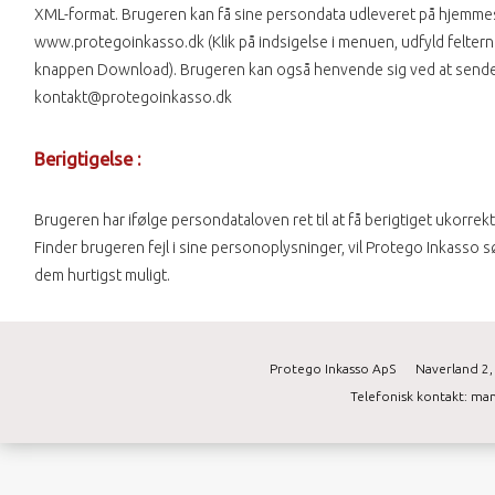
XML-format. Brugeren kan få sine persondata udleveret på hjemme
www.protegoinkasso.dk (Klik på indsigelse i menuen, udfyld felterne
knappen Download). Brugeren kan også henvende sig ved at sende e
kontakt@protegoinkasso.dk
Berigtigelse :
Brugeren har ifølge persondataloven ret til at få berigtiget ukorrek
Finder brugeren fejl i sine personoplysninger, vil Protego Inkasso s
dem hurtigst muligt.
Protego Inkasso ApS
Naverland 2,
Telefonisk kontakt: ma