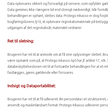
Data opbevares sikkert og forsvarligt på servere, som opfylder gæ
Data gemmes ikke i længere tid end strengt nødvendigt. Når formå
behandlingen er ophørt, slettes data. Protego Inkasso er dog forpligte
bogføringslovens §10, at opbevare regnskabsmateriale på betryggen
udgangen af det regnskabsår, materialet vedrører.
Ret til sletning:
Brugeren har ret til at anmode om at få sine oplysninger slettet. B
være opmærk som på, at Protego Inkasso ApS har jf. artikel 17, stk. 3, 
databeskyttelsesloven ret til at fortsætte behandlingen for at et re
fastlægges, gøres gældende eller forsvares.
Indsigt og Dataportabilitet:
Brugeren har ret til at få udleveret din persondata i et struktureret, 
anvendt og maskinlæsbart format. Protego Inkasso udleverer pers