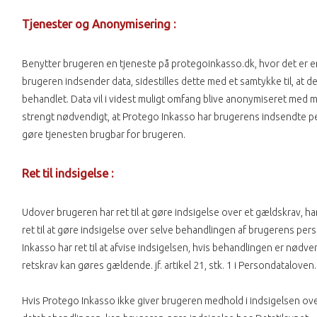
Tjenester og Anonymisering :
Benytter brugeren en tjeneste på protegoinkasso.dk, hvor det er e
brugeren indsender data, sidestilles dette med et samtykke til, at de
behandlet. Data vil i videst muligt omfang blive anonymiseret med m
strengt nødvendigt, at Protego Inkasso har brugerens indsendte p
gøre tjenesten brugbar for brugeren.
Ret til indsigelse :
Udover brugeren har ret til at gøre indsigelse over et gældskrav, h
ret til at gøre indsigelse over selve behandlingen af brugerens pe
Inkasso har ret til at afvise indsigelsen, hvis behandlingen er nødven
retskrav kan gøres gældende. jf. artikel 21, stk. 1 i Persondataloven.
Hvis Protego Inkasso ikke giver brugeren medhold i indsigelsen ov