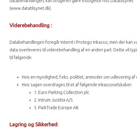
databehandlingen, kan brugeren gøre indsigelse hos Datatilsynet
(www.datatilsynet.dk).
Viderebehandling :
Databehandlingen foregår internt i Protego Inkasso, men der kan væ
data overleveres til viderebehandling af en anden part. Dette vil typ
til følgende:
Hvis en myndighed, f.eks. politiet, anmoder om udlevering af 
Hvis sagen overdrages til et af følgende inkassoselskaber:
1. Euro Parking Collection plc
2. Intrum Justitia A/S
3. ParkTrade Europe AB
Lagring og Sikkerhed: